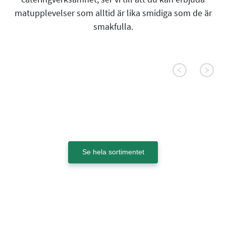
matupplevelser som alltid är lika smidiga som de är
smakfulla.
Se hela sortimentet
DeliQ Portionsbägare
DeliQ Sal