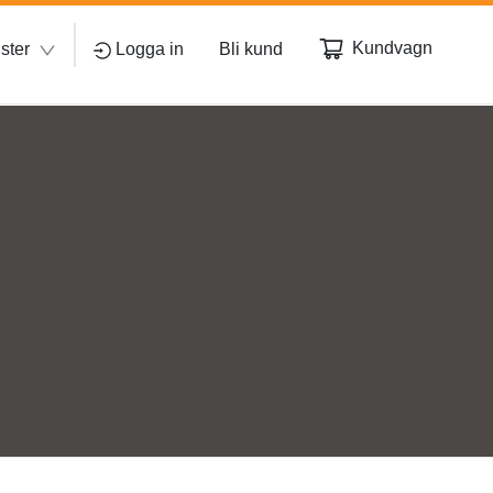
Kundvagn
ster
Logga in
Bli kund