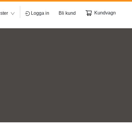
Kundvagn
ster
Logga in
Bli kund