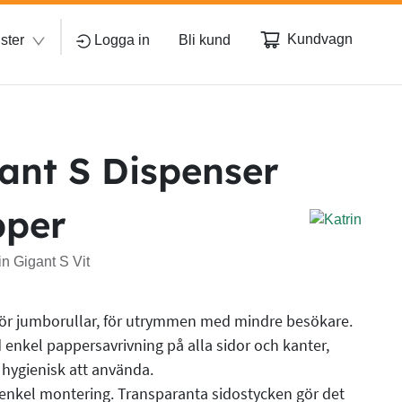
Kundvagn
ster
Logga in
Bli kund
ant S Dispenser
pper
n Gigant S Vit
ör jumborullar, för utrymmen med mindre besökare.
enkel pappersavrivning på alla sidor och kanter,
 hygienisk att använda.
 enkel montering. Transparanta sidostycken gör det