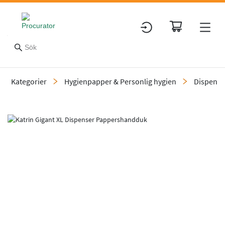
Kategorier
Hygienpapper & Personlig hygien
Dispensr
Slide 4 of 4