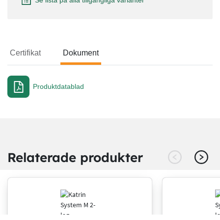
Se lista på alla tillgängliga varianter
Certifikat
Dokument
Dokument
Produktdatablad
Relaterade produkter