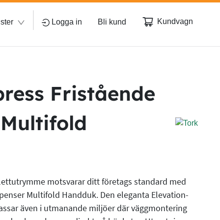
Kundvagn
ster
Logga in
Bli kund
press Fristående
Multifold
alettutrymme motsvarar ditt företags standard med
spenser Multifold Handduk. Den eleganta Elevation-
assar även i utmanande miljöer där väggmontering