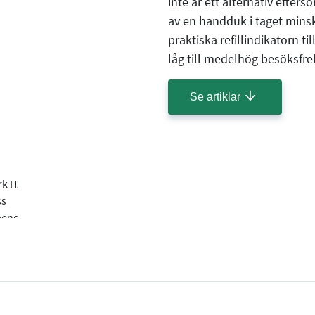
inte är ett alternativ efte
av en handduk i taget mins
praktiska refillindikatorn t
låg till medelhög besöksfre
Se artiklar