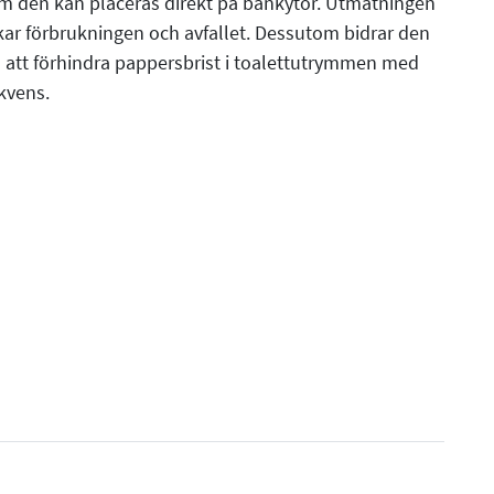
rsom den kan placeras direkt på bänkytor. Utmatningen
kar förbrukningen och avfallet. Dessutom bidrar den
ill att förhindra pappersbrist i toalettutrymmen med
kvens.