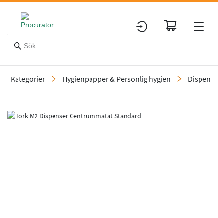
Kategorier
Hygienpapper & Personlig hygien
Dispensr
Slide 11 of 11