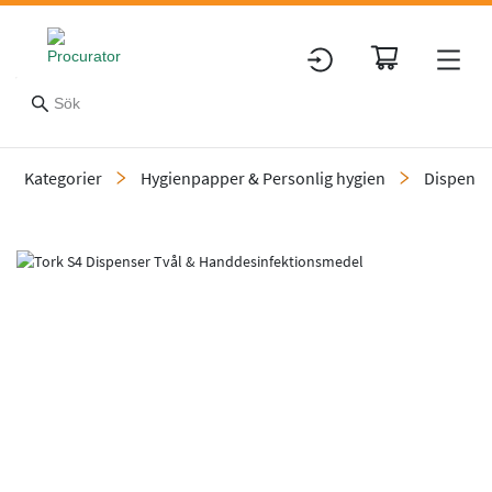
Kategorier
Hygienpapper & Personlig hygien
Dispensr
Slide 14 of 14