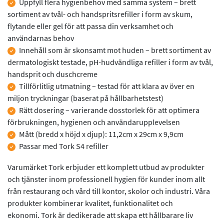
Produktinformation
Uppfyll flera hygienbehov med samma system – brett
sortiment av tvål- och handspritsrefiller i form av skum,
flytande eller gel för att passa din verksamhet och
användarnas behov
Innehåll som är skonsamt mot huden – brett sortiment av
dermatologiskt testade, pH-hudvändliga refiller i form av tvål,
handsprit och duschcreme
Tillförlitlig utmatning – testad för att klara av över en
miljon tryckningar (baserat på hållbarhetstest)
Rätt dosering – varierande dosstorlek för att optimera
förbrukningen, hygienen och användarupplevelsen
Mått (bredd x höjd x djup): 11,2cm x 29cm x 9,9cm
Passar med Tork S4 refiller
Varumärket Tork erbjuder ett komplett utbud av produkter
och tjänster inom professionell hygien för kunder inom allt
från restaurang och vård till kontor, skolor och industri. Våra
produkter kombinerar kvalitet, funktionalitet och
ekonomi. Tork är dedikerade att skapa ett hållbarare liv