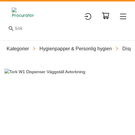
Kategorier
Hygienpapper & Personlig hygien
Dispe
Slide 1 of 7