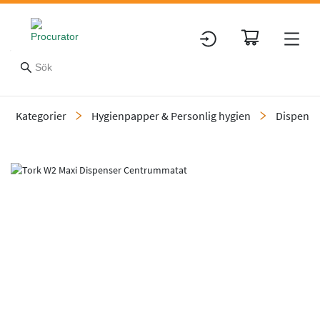
Kategorier
Hygienpapper & Personlig hygien
Dispensr
Slide 8 of 8