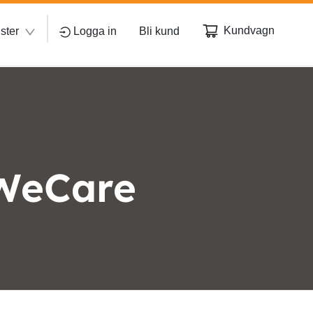
Kundvagn
ster
Logga in
Bli kund
 WeCare