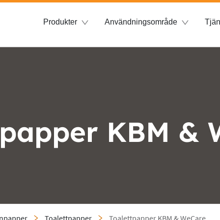
Produkter
Användningsområde
Tjän
tpapper KBM &
enpapper
Toalettpapper
Toalettpapper KBM & WeCare