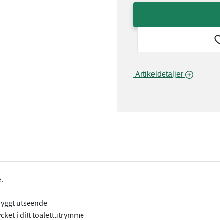
 Artikeldetaljer 
e.
nyggt utseende
cket i ditt toalettutrymme