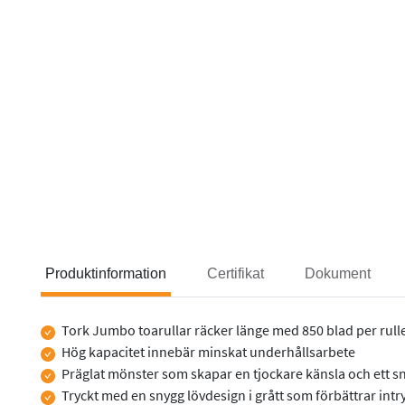
Produktinformation
Certifikat
Dokument
Tork Jumbo toarullar räcker länge med 850 blad per rull
Produktinformation
Hög kapacitet innebär minskat underhållsarbete
Präglat mönster som skapar en tjockare känsla och ett s
Tryckt med en snygg lövdesign i grått som förbättrar intry