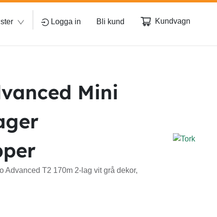
Kundvagn
ster
Logga in
Bli kund
dvanced Mini
ager
pper
o Advanced T2 170m 2-lag vit grå dekor,