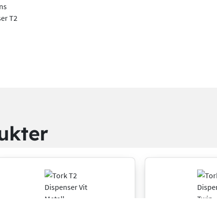
ens
ser T2
ukter