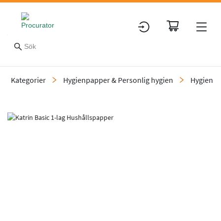
Kategorier
Hygienpapper & Personlig hygien
Hygienp
Slide 1 of 1