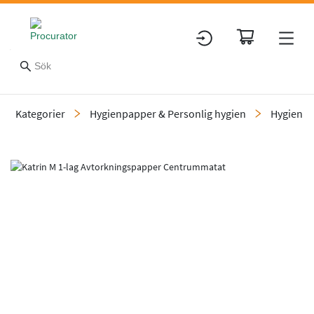
Kategorier
Hygienpapper & Personlig hygien
Hygienp
Slide 1 of 3