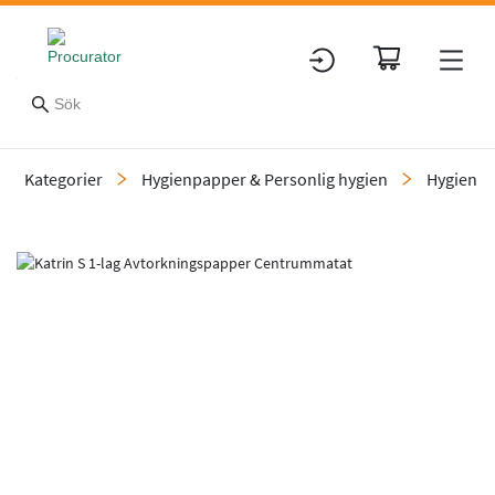
Kategorier
Hygienpapper & Personlig hygien
Hygienp
Slide 1 of 3