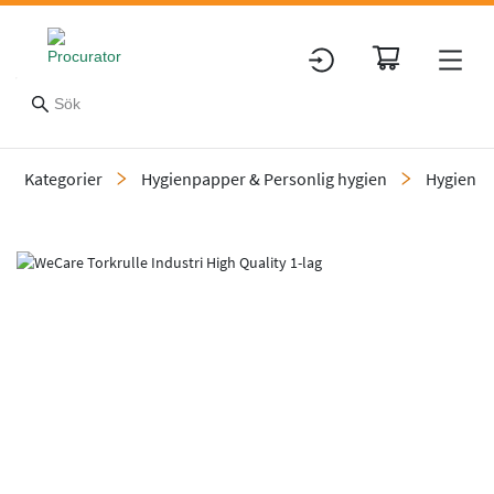
Kategorier
Hygienpapper & Personlig hygien
Hygienp
Slide 1 of 1