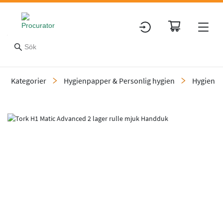
Kategorier
Hygienpapper & Personlig hygien
Hygienp
Slide 1 of 10