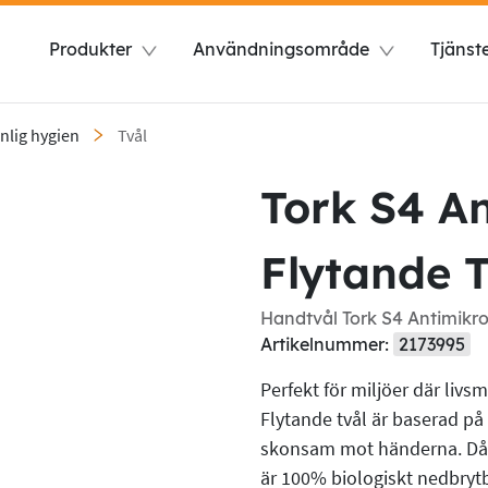
Produkter
Användningsområde
Tjänst
nlig hygien
Tvål
Tork S4 An
Flytande 
Handtvål Tork S4 Antimikro
Artikelnummer:
2173995
Perfekt för miljöer där liv
Flytande tvål är baserad på
skonsam mot händerna. Då t
är 100% biologiskt nedbrytba