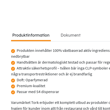
Produktinformation
Dokument
Produkten innehåller 100% växtbaserad aktiv ingrediens
Produktinformation
nedbrytbar
Handtvätten är dermatologiskt testad och passar för r
Attraktiv säkerhetsprofil – tvålen bär inga CLP-symboler e
några transportrestriktioner och är ej brandfarlig
Doft: Oparfymerad
Premium-kvalitet
Passar med S4 dispensrar
Varumärket Tork erbjuder ett komplett utbud av produkter o
hygien för kunder inom allt från restaurang och vård till kont