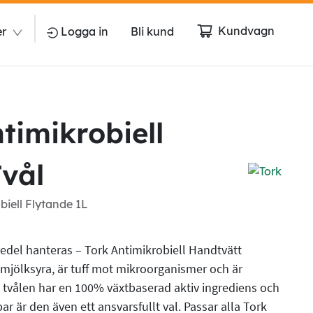
Kundvagn
er
Logga in
Bli kund
timikrobiell
Tvål
biell Flytande 1L
smedel hanteras – Tork Antimikrobiell Handtvätt
 mjölksyra, är tuff mot mikroorganismer och är
vålen har en 100% växtbaserad aktiv ingrediens och
r är den även ett ansvarsfullt val. Passar alla Tork