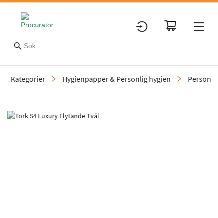
Kategorier
Hygienpapper & Personlig hygien
Personli
Slide 1 of 9