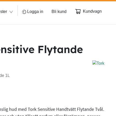
Kundvagn
ster
Logga in
Bli kund
nsitive Flytande
nde 1L
änslig hud med Tork Sensitive Handtvätt Flytande Tvål.