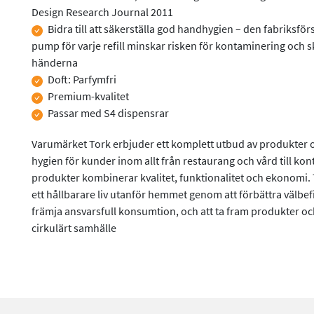
Design Research Journal 2011
Bidra till att säkerställa god handhygien – den fabriksfö
pump för varje refill minskar risken för kontaminering och sk
händerna
Doft: Parfymfri
Premium-kvalitet
Passar med S4 dispensrar
Varumärket Tork erbjuder ett komplett utbud av produkter o
hygien för kunder inom allt från restaurang och vård till kont
produkter kombinerar kvalitet, funktionalitet och ekonomi. 
ett hållbarare liv utanför hemmet genom att förbättra välbe
främja ansvarsfull konsumtion, och att ta fram produkter och
cirkulärt samhälle