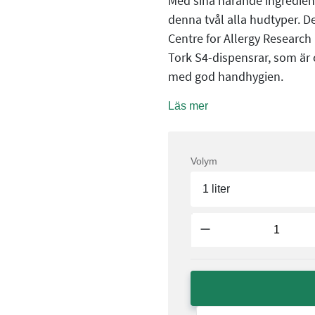
Med sina närande ingrediens
denna tvål alla hudtyper. De
Centre for Allergy Research
Tork S4-dispensrar, som är 
med god handhygien.
Läs mer
Volym
1 liter