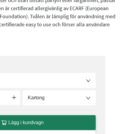
er och utan tillsatt parfym eller färgämnen, passar
n är certifierad allergivänlig av ECARF (European
 Foundation). Tvålen är lämplig för användning med
certifierade easy to use och förser alla användare
Kartong
Lägg i kundvagn