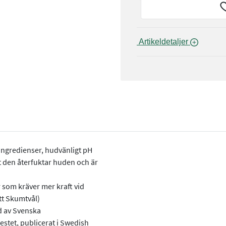
 Artikeldetaljer 
ingredienser, hudvänligt pH
tt den återfuktar huden och är
som kräver mer kraft vid
tt Skumtvål)
ad av Svenska
estet, publicerat i Swedish