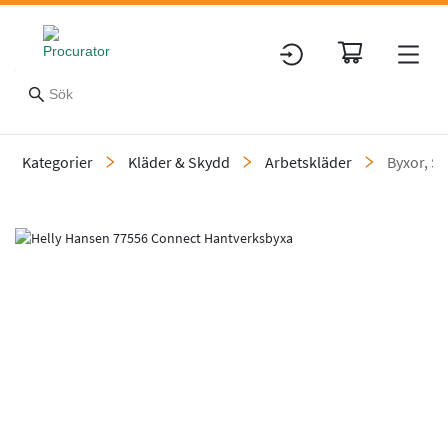
Kategorier
Kläder & Skydd
Arbetskläder
Byxor, Sh
Slide 1 of 2