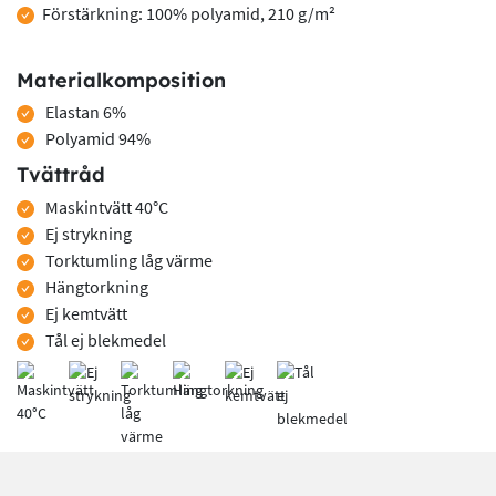
Förstärkning: 100% polyamid, 210 g/m²
Materialkomposition
Elastan 6%
Polyamid 94%
Tvättråd
Maskintvätt 40°C
Ej strykning
Torktumling låg värme
Hängtorkning
Ej kemtvätt
Tål ej blekmedel