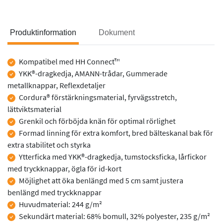
Produktinformation
Dokument
Produktinformation
Kompatibel med HH Connect™
YKK®-dragkedja, AMANN-trådar, Gummerade
metallknappar, Reflexdetaljer
Cordura® förstärkningsmaterial, fyrvägsstretch,
lättviktsmaterial
Grenkil och förböjda knän för optimal rörlighet
Formad linning för extra komfort, bred bälteskanal bak för
extra stabilitet och styrka
Ytterficka med YKK®-dragkedja, tumstocksficka, lårfickor
med tryckknappar, ögla för id-kort
Möjlighet att öka benlängd med 5 cm samt justera
benlängd med tryckknappar
Huvudmaterial: 244 g/m²
Sekundärt material: 68% bomull, 32% polyester, 235 g/m²