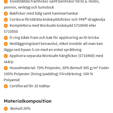
Snedställda framfickor samt benfickor till bl.a. mobil,
pennor, verktyg och tumstock
Bakfickor med bälg samt hammarhankar
Cordura-förstärkta knäskyddsfickor och YKK®-dragkedja
Komplettera med Worksafe knäskydd 5710040 eller
5710050
D-ring både fram och bak för applicering av ID-bricka
Nedläggningsbart benavslut, vilket innebär att man kan
lägga ned byxan 5 cm med en enkel sprättning
Applicera separata Worksafe hängfickor (5710400) med
skärp
Huvudmaterial: 70% Polyester, 30% Bomull 305 g/m² Foder
100% Polyester (lining/padding) Förstärkning: 100 %
Polyamid
Certifierad för 25 tvättar
Materialkomposition
Bomull 20%