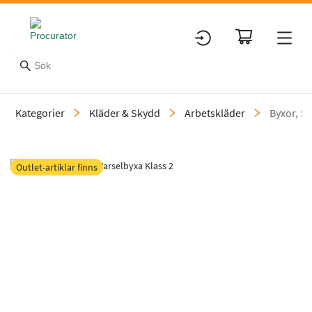
Kategorier
Kläder & Skydd
Arbetskläder
Byxor, Sh
Slide 1 of 3
Outlet-artiklar finns