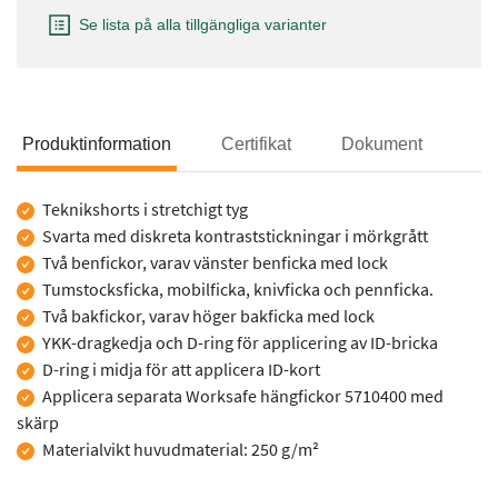
Se lista på alla tillgängliga varianter
Produktinformation
Certifikat
Dokument
Produktinformation
Teknikshorts i stretchigt tyg
Svarta med diskreta kontraststickningar i mörkgrått
Två benfickor, varav vänster benficka med lock
Tumstocksficka, mobilficka, knivficka och pennficka.
Två bakfickor, varav höger bakficka med lock
YKK-dragkedja och D-ring för applicering av ID-bricka
D-ring i midja för att applicera ID-kort
Applicera separata Worksafe hängfickor 5710400 med
skärp
Materialvikt huvudmaterial: 250 g/m²