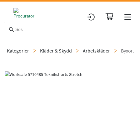
Kategorier
Kläder & Skydd
Arbetskläder
Byxor, Sh
Slide 1 of 4