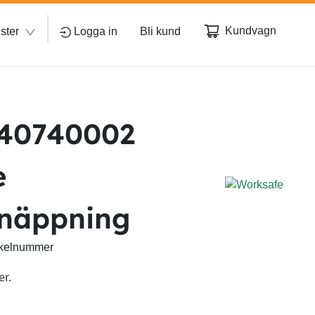
Kundvagn
ster
Logga in
Bli kund
 40740002
e
knäppning
rtikelnummer
er.