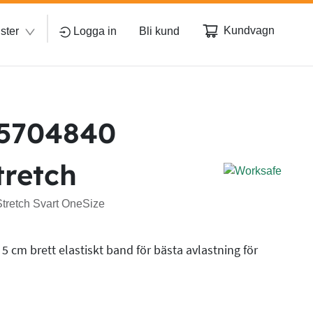
Kundvagn
ster
Logga in
Bli kund
 5704840
tretch
tretch Svart OneSize
 cm brett elastiskt band för bästa avlastning för