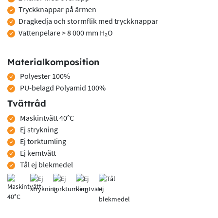
Tryckknappar på ärmen
Dragkedja och stormflik med tryckknappar
Vattenpelare > 8 000 mm H₂O
Materialkomposition
Polyester 100%
PU-belagd Polyamid 100%
Tvättråd
Maskintvätt 40°C
Ej strykning
Ej torktumling
Ej kemtvätt
Tål ej blekmedel