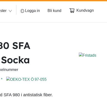
Kundvagn
ster
Logga in
Bli kund
980 SFA
 Socka
rtikelnummer
SFA 980 i antistatisk fiber.