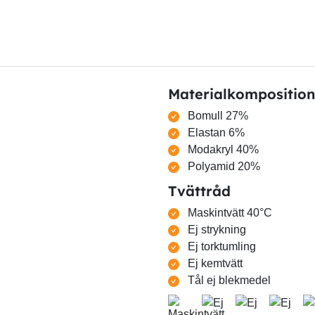
Materialkomposition
Bomull 27%
Elastan 6%
Modakryl 40%
Polyamid 20%
Tvättråd
Maskintvätt 40°C
Ej strykning
Ej torktumling
Ej kemtvätt
Tål ej blekmedel