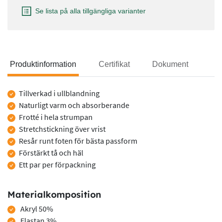
Se lista på alla tillgängliga varianter
Produktinformation
Certifikat
Dokument
Produktinformation
Tillverkad i ullblandning
Naturligt varm och absorberande
Frotté i hela strumpan
Stretchstickning över vrist
Resår runt foten för bästa passform
Förstärkt tå och häl
Ett par per förpackning
Materialkomposition
Akryl 50%
Elastan 3%