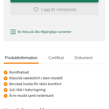
Lägg till i inköpslista
Se lista på alla tillgängliga varianter
Produktinformation
Certifikat
Dokument
Produktinformation
Rundhalsad
Klassisk sweatshirt i dam-modell
Borstad insida för skön komfort
2x2 ribb i halsringning
Ärm-mudd samt nederkant