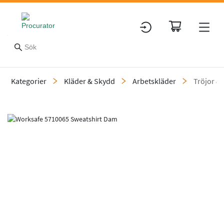
Kategorier
Kläder & Skydd
Arbetskläder
Tröjor & 
Slide 1 of 1