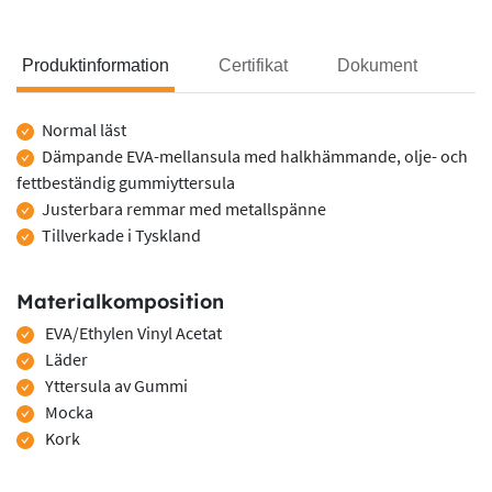
Produktinformation
Certifikat
Dokument
Produktinformation
Normal läst
Dämpande EVA-mellansula med halkhämmande, olje- och
fettbeständig gummiyttersula
Justerbara remmar med metallspänne
Tillverkade i Tyskland
Materialkomposition
EVA/Ethylen Vinyl Acetat
Läder
Yttersula av Gummi
Mocka
Kork