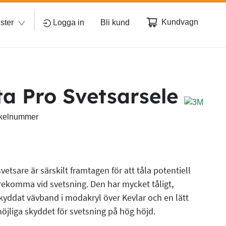
Kundvagn
ster
Logga in
Bli kund
a Pro Svetsarsele
rtikelnummer
vetsare är särskilt framtagen för att tåla potentiell
komma vid svetsning. Den har mycket tåligt,
yddat vävband i modakryl över Kevlar och en lätt
jliga skyddet för svetsning på hög höjd.