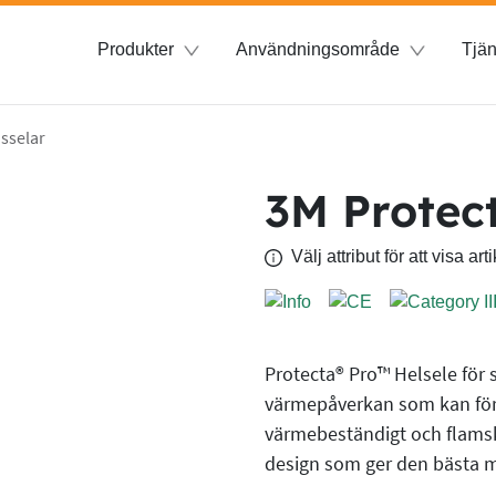
Produkter
Användningsområde
Tjän
sselar
3M Protect
Välj attribut för att visa a
Protecta® Pro™ Helsele för s
värmepåverkan som kan före
värmebeständigt och flamsk
design som ger den bästa mö