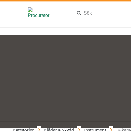
Kategorier
Kläder & Skydd
Instrument
IR-kam