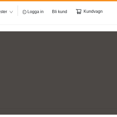
Kundvagn
ster
Logga in
Bli kund