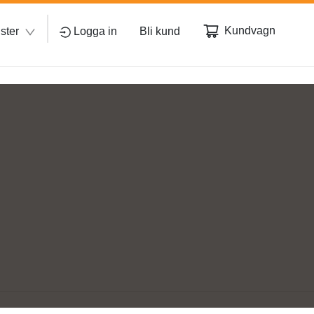
Kundvagn
ster
Logga in
Bli kund