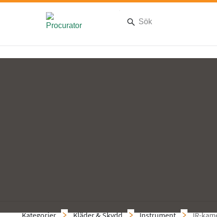
Kategorier
Kläder & Skydd
Instrument
IR-kam