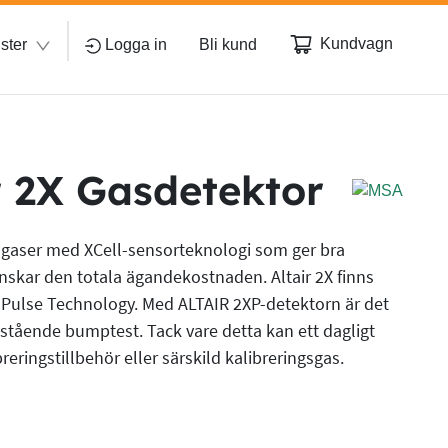
Kundvagn
ster
Logga in
Bli kund
r 2X Gasdetektor
å gaser med XCell-sensorteknologi som ger bra
nskar den totala ägandekostnaden. Altair 2X finns
l Pulse Technology. Med ALTAIR 2XP-detektorn är det
ristående bumptest. Tack vare detta kan ett dagligt
eringstillbehör eller särskild kalibreringsgas.