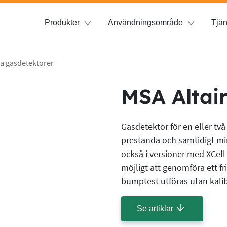
Produkter
Användningsområde
Tjän
a gasdetektorer
MSA Altai
Gasdetektor för en eller tv
prestanda och samtidigt mi
också i versioner med XCel
möjligt att genomföra ett f
bumptest utföras utan kalibr
Se artiklar