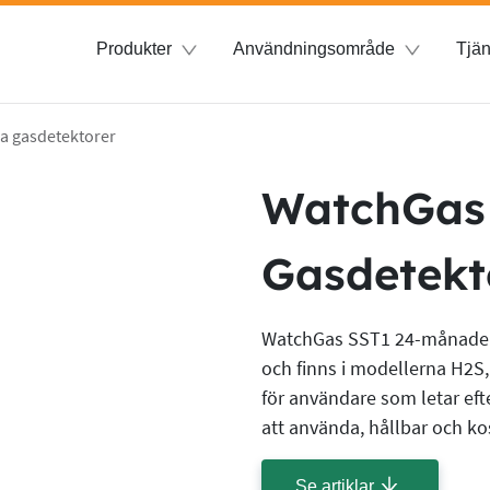
Produkter
Användningsområde
Tjän
a gasdetektorer
WatchGas
Gasdetekt
WatchGas SST1 24-månaders e
och finns i modellerna H2S,
för användare som letar eft
att använda, hållbar och ko
Se artiklar