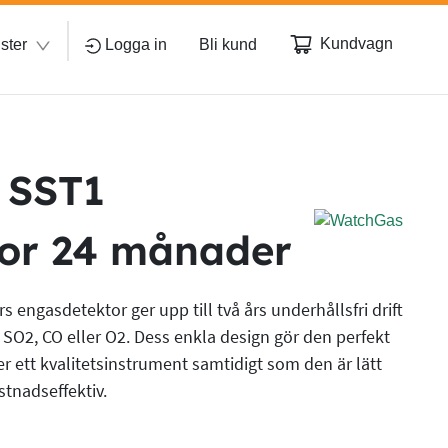
Kundvagn
ster
Logga in
Bli kund
 SST1
or 24 månader
ngasdetektor ger upp till två års underhållsfri drift
 SO2, CO eller O2. Dess enkla design gör den perfekt
er ett kvalitetsinstrument samtidigt som den är lätt
stnadseffektiv.