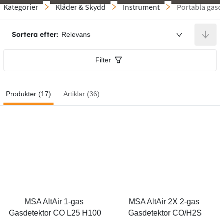
Kategorier
Kläder & Skydd
Instrument
Portabla gas
Sortera efter:
Relevans
Filter
Produkter (17)
Artiklar (36)
MSA AltAir 1-gas 
MSA AltAir 2X 2-gas 
Gasdetektor CO L25 H100
Gasdetektor CO/H2S