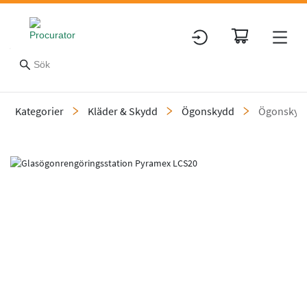
Kategorier
Kläder & Skydd
Ögonskydd
Ögonskydd
Slide 1 of 1