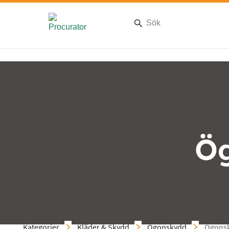
Ög
Kategorier
Kläder & Skydd
Ögonskydd
Ögonsk