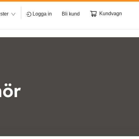
Kundvagn
ster
Logga in
Bli kund
hör