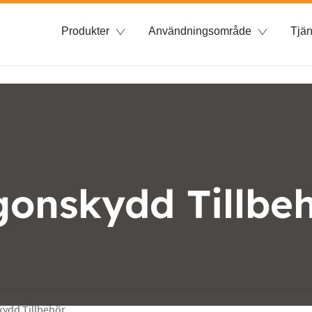
Produkter
Användningsområde
Tjän
onskydd Tillbe
ydd Tillbehör