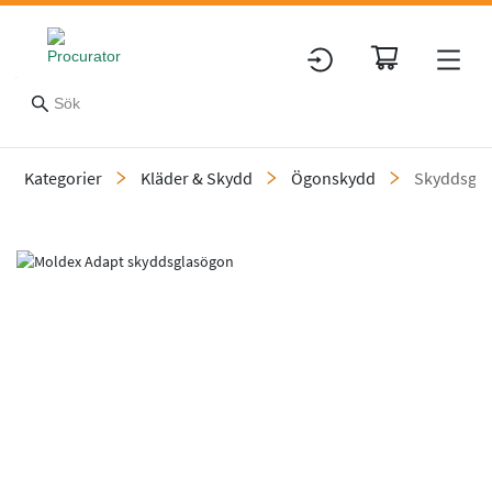
Kategorier
Kläder & Skydd
Ögonskydd
Skyddsgl
Slide 1 of 1