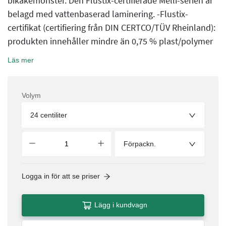
bikakemönster. Den Flustix-certifierade Melli-serien är
belagd med vattenbaserad laminering. -Flustix-
certifikat (certifiering från DIN CERTCO/TÜV Rheinland):
produkten innehåller mindre än 0,75 % plast/polymer
Läs mer
Volym
24 centiliter
Förpackn.
Logga in för att se priser
Lägg i kundvagn