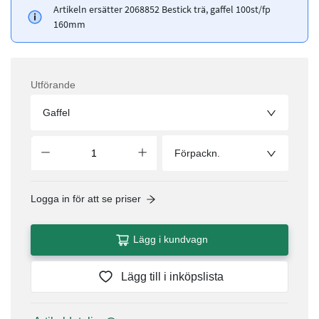
Artikeln ersätter 2068852 Bestick trä, gaffel 100st/fp
160mm
Utförande
Gaffel
Förpackn.
Logga in för att se priser
Lägg i kundvagn
Lägg till i inköpslista