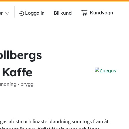
Kundvagn
er
Logga in
Bli kund
llbergs
 Kaffe
andning - brygg
gas äldsta och finaste blandning som togs fram åt