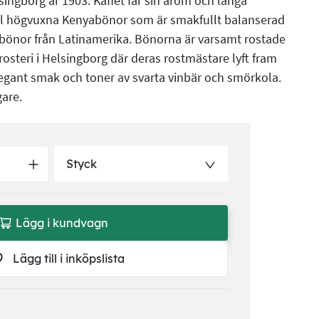
singborg år 1903. Kaffet får sin arom och långa
el högvuxna Kenyabönor som är smakfullt balanserad
önor från Latinamerika. Bönorna är varsamt rostade
osteri i Helsingborg där deras rostmästare lyft fram
gant smak och toner av svarta vinbär och smörkola.
are.
Styck
Lägg i kundvagn
Lägg till i inköpslista