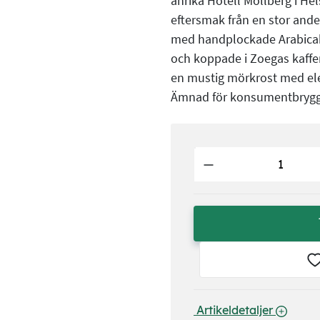
anrika Hotell Mollberg i Hel
eftersmak från en stor and
med handplockade Arabicab
och koppade i Zoegas kaffer
en mustig mörkrost med ele
Ämnad för konsumentbrygg
 Artikeldetaljer 