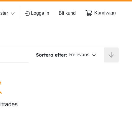
Kundvagn
ster
Logga in
Bli kund
Sortera efter:
Relevans
hittades