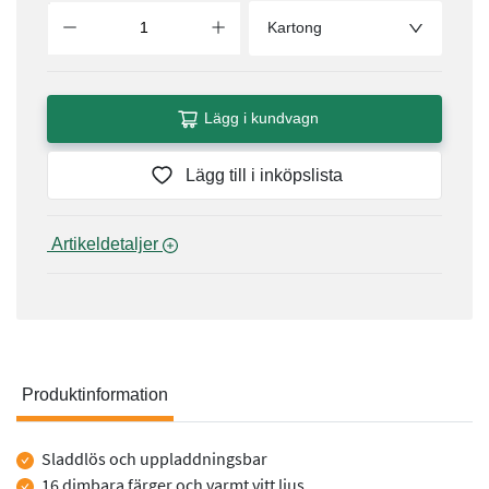
Kartong
Lägg i kundvagn
Lägg till i inköpslista
 Artikeldetaljer 
Produktinformation
Produktinformation
Sladdlös och uppladdningsbar
16 dimbara färger och varmt vitt ljus