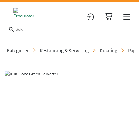
Kategorier
Restaurang & Servering
Dukning
Papp
Slide 1 of 1