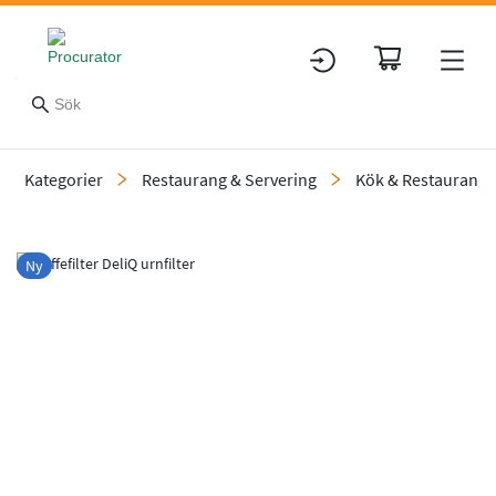
Kategorier
Restaurang & Servering
Kök & Restaurang
Slide 1 of 1
Ny