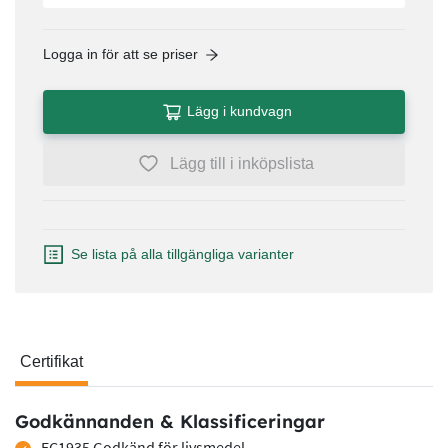
Logga in för att se priser
Lägg i kundvagn
Lägg till i inköpslista
Se lista på alla tillgängliga varianter
Certifikat
Certifikat
Godkännanden & Klassificeringar
EC1935 Godkänd för livsmedel