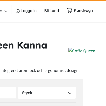
Kundvagn
er
Logga in
Bli kund
een Kanna
 integrerat aromlock och ergonomisk design.
Styck