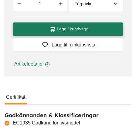
Förpackn.
Lägg i kundvagn
Lägg till i inköpslista
 Artikeldetaljer 
Certifikat
Certifikat
Godkännanden & Klassificeringar
EC1935 Godkänd för livsmedel