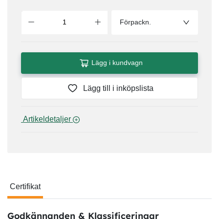
Förpackn.
Lägg i kundvagn
Lägg till i inköpslista
 Artikeldetaljer 
Certifikat
Certifikat
Godkännanden & Klassificeringar