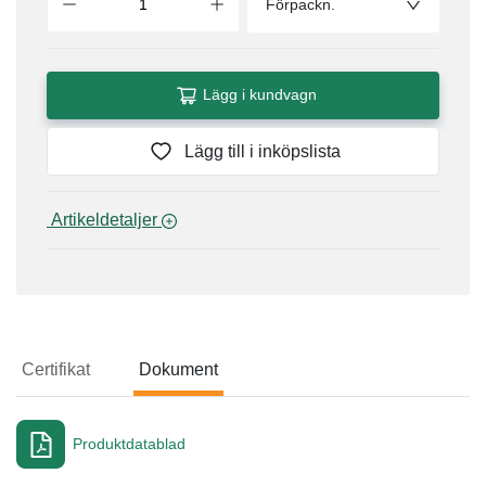
Förpackn.
Lägg i kundvagn
Lägg till i inköpslista
 Artikeldetaljer 
Certifikat
Dokument
Dokument
Produktdatablad